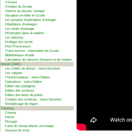
V-Grave
Création du Gcode
Options du dossier
Usinage
Visualiser et éditer le Gcode
Les groupes d'opérations d'usinage
Répétitions d'usinages
Les styles d'usinage
Pénétration dans la matière
Les attaches
Profilage des bords
Post Processeurs
Tracé inverse - Importation de Gcode
Bibliothèques d'outils
Calculateur de vitesses d'avance et de rotation
Dessin (DAO)
Les entités de dessin - menu Dessiner
Les calques
Transformations - menu Edition
Opérations - menu Edition
Edition des polylignes
Edition des surfaces
Edition des listes de points
Création des surfaces - menu Dessiner
Remplissage de région
Tutoriaux
Contour
Poche
Perçage
Carte de niveau depuis une image
Gravure de texte