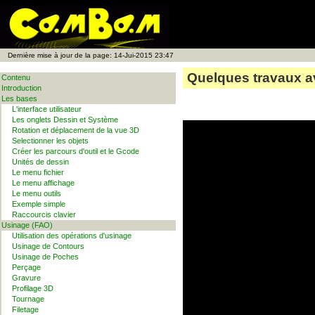
Dernière mise à jour de la page:
14-Jui-2015 23:47
Quelques travaux av
Contenu
Introduction
Les bases
L'interface utilisateur
Les onglets Dessin et Système
Rotation et déplacement de la vue 3D
Selectionner les objets
Créer les parcours d'outil et le Gcode
Unités de dessin
Le menu fichier
Le menu affichage
Le menu outils
Exemple simple
Raccourcis clavier
Usinage (FAO)
Utilisation des opérations d'usinage
Usinage de Contours
Usinage de Poches
Perçage
Gravure
Profilage 3D
Tournage
Filetage